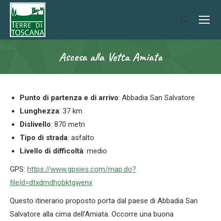
Search:
Ascesa alla Vetta Amiata
You are here:
Punto di partenza e di arrivo
: Abbadia San Salvatore
Lunghezza
: 37 km
Dislivello
: 870 metri
Tipo di strada
: asfalto
Livello di difficoltà
: medio
GPS:
https://www.gpsies.com/map.do?
fileId=dtxdmdhobktgwenx
Questo itinerario proposto porta dal paese di Abbadia San
Salvatore alla cima dell’Amiata. Occorre una buona