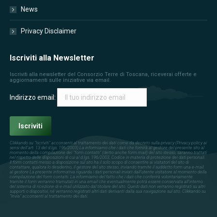
News
Privacy Disclaimer
Iscriviti alla Newsletter
Iscriviti alla newsletter del Consorzio Terre di Toscana, riceverai offerte e
aggiornamenti sulle iniziative via email.
Indirizzo email:
Clikkando su "Iscriviti" acconsenti al trattamento dei dati come da decreto sulla privacy (Privacy policy ai
sensi dell’art. 13 del d.lgs. 196/2003) La informiamo che i dati che fornirà al gestore del presente sito al
momento della compilazione del "form contatti" (detto anche form mail) del sito stesso, saranno trattati
nel rispetto delle disposizioni di cui al d.lgs. 196/2003, Codice in materia di protezione dei dati personali.
Il form contatti messo a disposizione sul sito ha il solo scopo di consentire ai visitatori del sito di
contattare, qualora lo desiderino, il gestore del sito stesso, inviando tramite il suddetto form una e-mail
al gestore La presente informativa riguarda i dati personali inviati dall’utente visitatore al momento della
compilazione del form contatti. La informiamo del fatto che i dati che conferirà volontariamente
tramite il form verranno tramutati in una email che eventualmente potrà essere conservata all’interno
del sistema di ricezione di e-mail utilizzato dal titolare del sito. Questi dati non verranno registrati su altri
supporti o dispositivi, né verranno registrati altri dati derivanti dalla sua navigazione sul sito. Clikkando su
"Invia" acconsenti al trattamento dei dati.